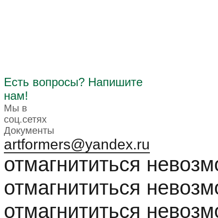
Есть вопросы? Напишите
нам!
Мы в
соц.сетях
Документы
artformers@yandex.ru
отмагнититься невоз
отмагнититься невоз
отмагнититься невоз