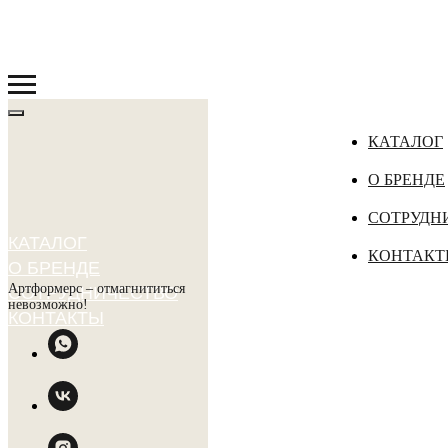
КАТАЛОГ
О БРЕНДЕ
СОТРУДН
КАТАЛОГ
КОНТАКТ
О БРЕНДЕ
Артформерс – отмагнититься
СОТРУДНИЧЕСТВО
невозможно!
КОНТАКТЫ